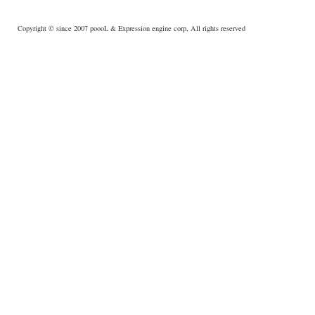
Copyright © since 2007
poooL
& Expression engine corp, All rights reserved