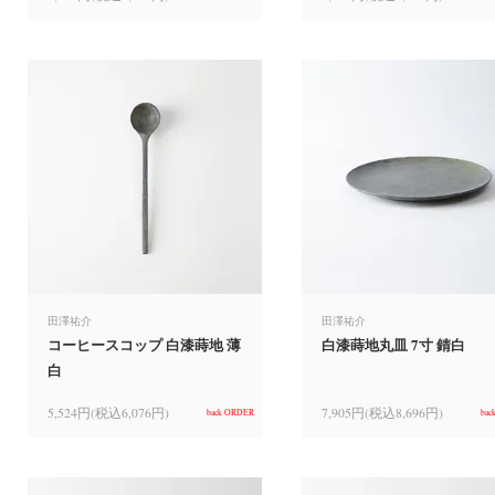
田澤祐介
田澤祐介
コーヒースコップ 白漆蒔地 薄
白漆蒔地丸皿 7寸 錆白
白
5,524円(税込6,076円)
7,905円(税込8,696円)
back ORDER
bac