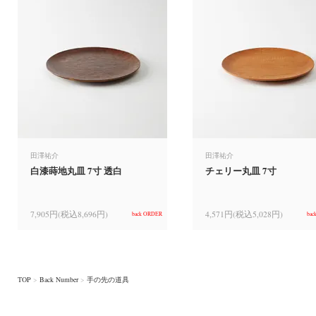
田澤祐介
田澤祐介
白漆蒔地丸皿 7寸 透白
チェリー丸皿 7寸
7,905円(税込8,696円)
4,571円(税込5,028円)
back ORDER
bac
TOP
>
Back Number
>
手の先の道具