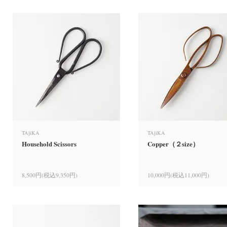
TAjiKA
TAjiKA
Household Scissors
Copper（２size）
8,500円(税込9,350円)
10,000円(税込11,000円)