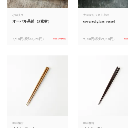
小林克久
大迫友紀 x 西川美穂
オーバル茶筒（5素材）
covered glass vessel
7,500円(税込8,250円)
9,000円(税込9,900円)
back ORDER
bac
田澤祐介
田澤祐介