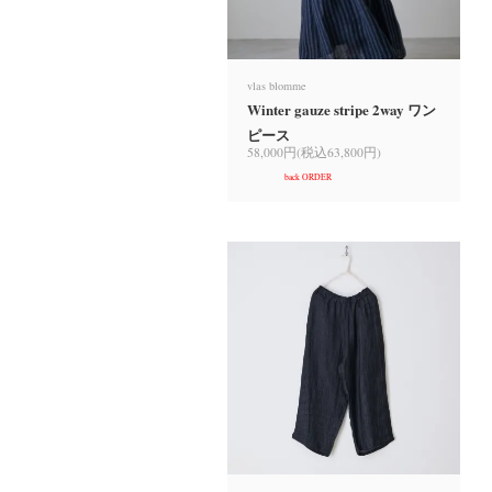
vlas blomme
Winter gauze stripe 2way ワン
ピース
58,000円(税込63,800円)
back ORDER