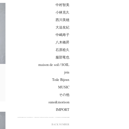
中村智美
小林克久
西川美穂
大迫友紀
中嶋寿子
八木橋昇
石原稔久
服部竜也
maison de soil / SOIL
joia
Toile Bijoux
MUSIC
その他
suno&morison
IMPORT
BACK NUMBER