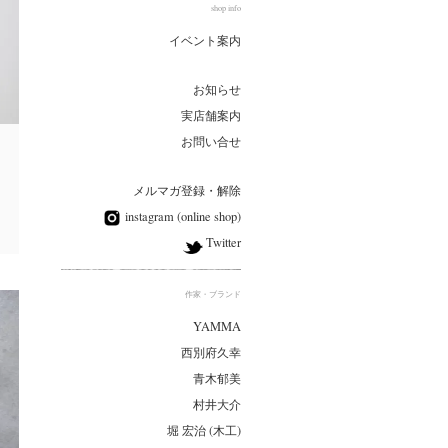
shop info
イベント案内
お知らせ
実店舗案内
お問い合せ
メルマガ登録・解除
instagram (online shop)
Twitter
作家・ブランド
YAMMA
西別府久幸
青木郁美
村井大介
堀 宏治 (木工)