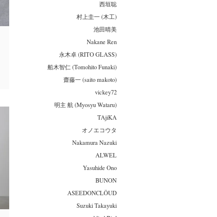
西垣聡
村上圭一 (木工)
池田晴美
Nakane Ren
永木卓 (RITO GLASS)
船木智仁 (Tomohito Funaki)
齋藤一 (saito makoto)
vickey72
明主 航 (Myosyu Wataru)
TAjiKA
オノエコウタ
Nakamura Nazuki
ALWEL
Yasuhide Ono
BUNON
ASEEDONCLÖUD
Suzuki Takayuki