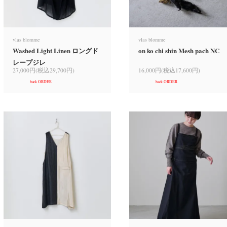
vlas blomme
vlas blomme
Washed Light Linen ロングド
on ko chi shin Mesh pach NC
レープジレ
27,000円(税込29,700円)
16,000円(税込17,600円)
back ORDER
back ORDER