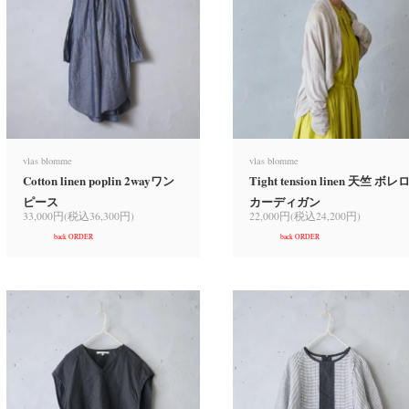
vlas blomme
vlas blomme
Cotton linen poplin 2wayワン
Tight tension linen 天竺 ボレ
ピース
カーディガン
33,000円(税込36,300円)
22,000円(税込24,200円)
back ORDER
back ORDER