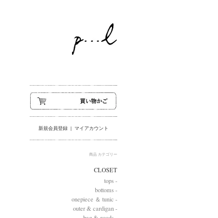
新規会員登録
|
マイアカウント
商品 カテゴリー
CLOSET
tops -
bottoms -
onepiece ＆ tunic -
outer & cardigan -
bag & goods -