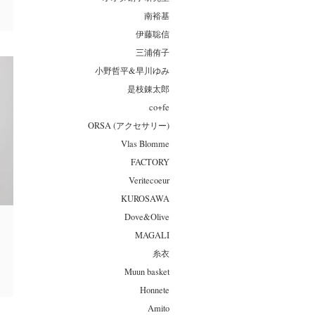
南裕基
伊藤聡信
三浦侑子
小野哲平&早川ゆみ
是枝錬太郎
co+fe
ORSA (アクセサリー)
Vlas Blomme
FACTORY
Veritecoeur
KUROSAWA
Dove&Olive
MAGALI
糸衣
Muun basket
Honnete
Amito