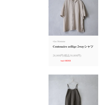
vlas blomme
Centenaire zellige 2wayシャツ
28,000円(税込30,800円)
back ORDER