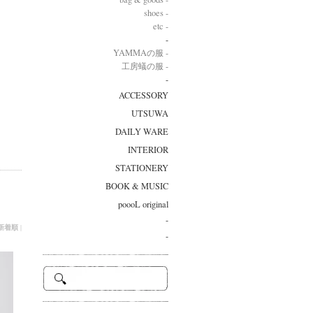
shoes -
etc -
-
YAMMAの服 -
工房蟻の服 -
-
ACCESSORY
UTSUWA
DAILY WARE
INTERIOR
STATIONERY
BOOK & MUSIC
poooL original
-
新着順
|
-