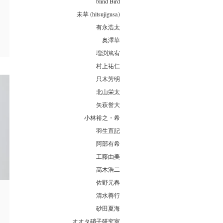
blind Bird
未草 (hitsujigusa)
有永浩太
奥澤華
増渕篤宥
村上祐仁
只木芳明
北山栄太
矢萩誉大
小林裕之・希
羽生直記
阿部有希
工藤由美
高木浩二
佐野元春
清水善行
砂田夏海
オオタ硝子研究室