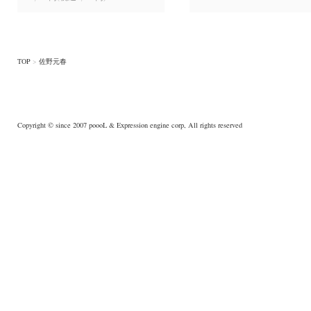
TOP
>
佐野元春
Copyright © since 2007
poooL
& Expression engine corp, All rights reserved