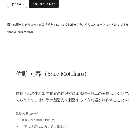
日々の暮らしをちょっとだけ「特別」にしてくれるモノを、クリエイターたちと考えつづける
shop & gallery poooL
佐野 元春（Sano Motoharu）
佐野さんの生み出す釉薬の偶発性による唯一無二の表情は、シンプ
てられます。使い手の創造力を刺激するような器を制作することを
佐野 元春とpoooL
・
個展 ~ 2022年03月19日(土) ～
・
企画 ２人展~ 2021年07月17日(土) ～