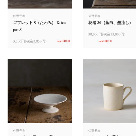
佐野元春
佐野元春
ゴブレット S（たわみ） & tea
花器 30（藍白、墨流し）
pot S
30,000円(税込33,000円)
3,500円(税込3,850円)
back ORDER
back ORDER
佐野元春
佐野元春