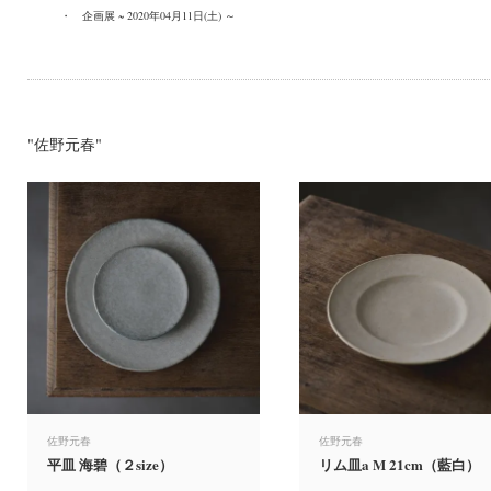
・
企画展 ~ 2020年04月11日(土) ～
"佐野元春"
佐野元春
佐野元春
平皿 海碧（２size）
リム皿a M 21cm（藍白）