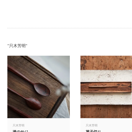
"只木芳明"
只木芳明
只木芳明
漆のサジ
菓子切り