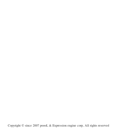
Copyright © since 2007
poooL
& Expression engine corp, All rights reserved