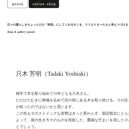
日々の暮らしをちょっとだけ「特別」にしてくれるモノを、クリエイターたちと考えつづける
shop & gallery poooL
只木 芳明（Tadaki Yoshiaki）
独学で木を彫り始めて10年となる只木さん。
ただひたむきに精魂を込めて目の前にある木を彫り続ける。その生
が経ったのではないかと思います。
この先もそのストイックな姿勢はきっと変わらず、固定観念にとら
よって、彼の生き方そのものを投影した、鷹揚な佇まいを宿した小
とでしょう。