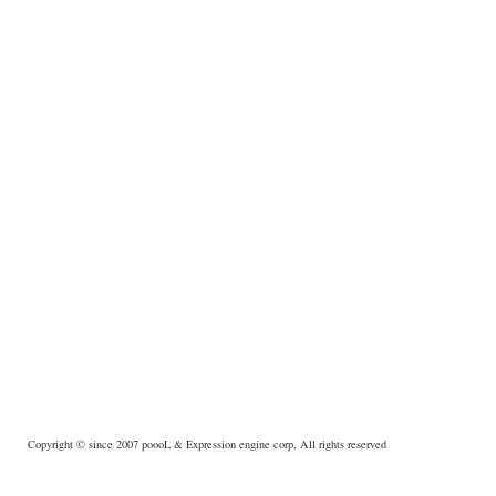
Copyright © since 2007
poooL
& Expression engine corp, All rights reserved