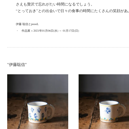
さえも贅沢で忘れがたい時間になるでしょう。
“とっておき”との出会いで日々の食事の時間にたくさんの笑顔があ
伊藤 聡信とpoooL
・
作品展 ~ 2021年01月06日(水) ～ 01月17日(日)
"伊藤聡信"