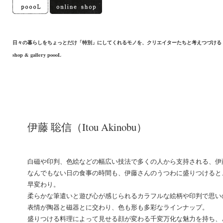
日々の暮らしをちょっとだけ「特別」にしてくれるモノを、クリエイターたちと考えつづける
shop & gallery poooL
伊藤 聡信（Itou Akinobu）
白磁や印判、色絵などの幅広い技法で多くの人から支持される、伊
なんでもない日の食事の時間も、伊藤さんのうつわに盛りつけると
早変わり。
柔らかな筆遣いと遊び心が感じられるカラフルな絵柄や印判で思い
表情が陶器と磁器とに交わり、色も形も多彩なラインナップ。
盛りつける料理によって見せる顔が変わる千変万化な魅力を持ち、