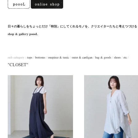
日々の暮らしをちょっとだけ「特別」にしてくれるモノを、クリエイターたちと考えつづける
shop & gallery poooL
sub category :
tops
/
bottoms
/
onepiece & tunic
/
outer & cardigan
/
bag & goods
/
shoes
/
etc
/
"CLOSET"