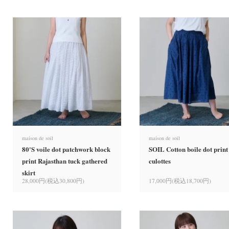
maison de soil
maison de soil
80'S voile dot patchwork block
SOIL Cotton boile dot print
print Rajasthan tuck gathered
culottes
skirt
28,000円(税込30,800円)
17,000円(税込18,700円)