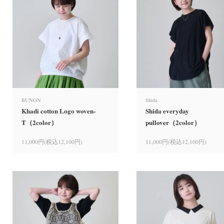
BUNON
Shida
Khadi cotton Logo woven-
Shida everyday
T（2color）
pullover（2color）
11,000円(税込12,100円)
11,000円(税込12,100円)