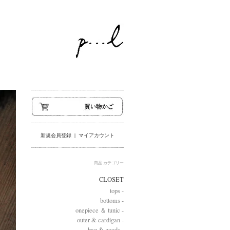
新規会員登録
|
マイアカウント
商品 カテゴリー
CLOSET
tops -
bottoms -
onepiece ＆ tunic -
outer & cardigan -
bag & goods -