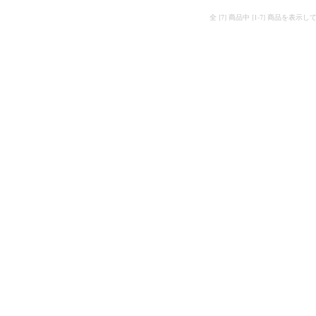
全 [7] 商品中 [1-7] 商品を表示