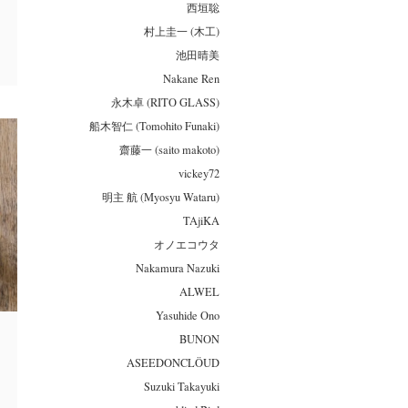
西垣聡
村上圭一 (木工)
池田晴美
Nakane Ren
永木卓 (RITO GLASS)
船木智仁 (Tomohito Funaki)
齋藤一 (saito makoto)
vickey72
明主 航 (Myosyu Wataru)
TAjiKA
オノエコウタ
Nakamura Nazuki
ALWEL
Yasuhide Ono
BUNON
ASEEDONCLÖUD
Suzuki Takayuki