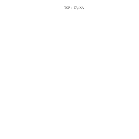
TOP
>
TAjiKA