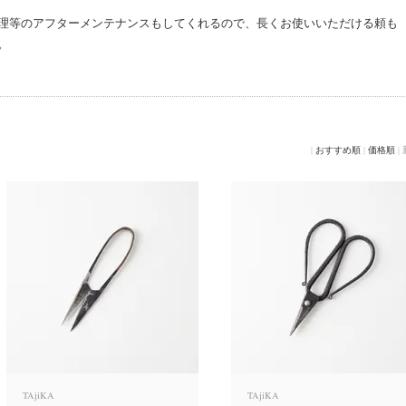
理等のアフターメンテナンスもしてくれるので、長くお使いいただける頼も
。
|
おすすめ順
|
価格順
|
TAjiKA
TAjiKA