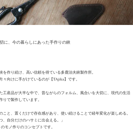
切に、今の暮らしにあった手作りの鋏
鋏を作り続け、高い信頼を得ている多鹿治夫鋏製作所。
々向けに手がけているのが【TAjika】です。
た工産品が大半な中で、昔ながらのフォルム、風合いを大切に、現代の生活
作りで製作しています。
のこと、置くだけで存在感があり、使い続けることで経年変化が楽しめる。
つ、自分だけのハサミに出会える。」
a】のモノ作りのコンセプトです。