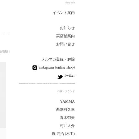
shop info
イベント案内
お知らせ
実店舗案内
お問い合せ
新着順
|
メルマガ登録・解除
instagram (online shop)
Twitter
作家・ブランド
YAMMA
西別府久幸
青木郁美
村井大介
堀 宏治 (木工)