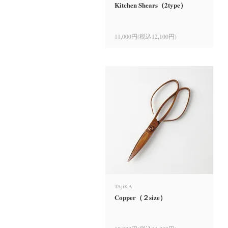
Kitchen Shears（2type）
11,000円(税込12,100円)
TAjiKA
Copper（２size）