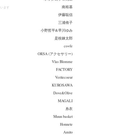
南裕基
しています
伊藤聡信
三浦侑子
小野哲平&早川ゆみ
是枝錬太郎
co+fe
ORSA (アクセサリー)
Vlas Blomme
FACTORY
Veritecoeur
KUROSAWA
Dove&Olive
MAGALI
糸衣
Muun basket
Honnete
Amito