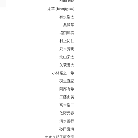
blind Bird
未草 (hitsujigusa)
有永浩太
奥澤華
増渕篤宥
村上祐仁
只木芳明
北山栄太
矢萩誉大
小林裕之・希
羽生直記
阿部有希
工藤由美
高木浩二
佐野元春
清水善行
砂田夏海
オオタ硝子研究室