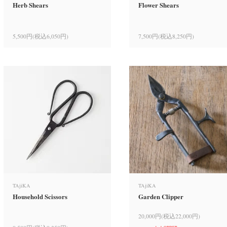
Herb Shears
Flower Shears
5,500円(税込6,050円)
7,500円(税込8,250円)
TAjiKA
TAjiKA
Household Scissors
Garden Clipper
20,000円(税込22,000円)