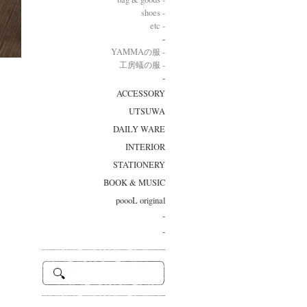
shoes -
etc -
-
YAMMAの服 -
工房蟻の服 -
-
ACCESSORY
UTSUWA
DAILY WARE
INTERIOR
STATIONERY
BOOK & MUSIC
poooL original
-
-