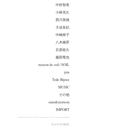
中村智美
小林克久
西川美穂
大迫友紀
中嶋寿子
八木橋昇
石原稔久
服部竜也
maison de soil / SOIL
joia
Toile Bijoux
MUSIC
その他
suno&morison
IMPORT
BACK NUMBER