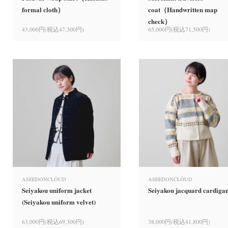
formal cloth）
coat（Handwritten map
check）
43,000円(税込47,300円)
65,000円(税込71,500円)
ASEEDONCLÖUD
ASEEDONCLÖUD
Seiyakou uniform jacket
Seiyakou jacquard cardiga
(Seiyakou uniform velvet)
63,000円(税込69,300円)
38,000円(税込41,800円)