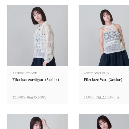
ASEEDONCLÖUD
ASEEDONCLÖUD
Filet lace cardigan（3color）
Filet lace Vest（2color）
32,000円(税込35,200円)
23,000円(税込25,300円)