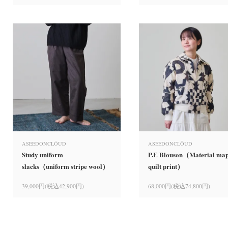
ASEEDONCLÖUD
ASEEDONCLÖUD
Study uniform
P.E Blouson（Material ma
slacks（uniform stripe wool）
quilt print）
39,000円(税込42,900円)
68,000円(税込74,800円)