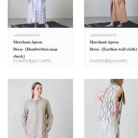
ASEEDONCLÖUD
ASEEDONCLÖUD
Merchant Apron
Merchant Apron
Dress（Handwritten map
Dress（Earthen wall cloth
check）
52,000円(税込57,200円)
45,000円(税込49,500円)