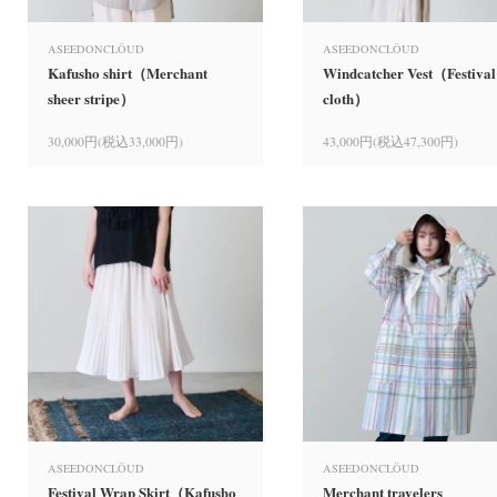
ASEEDONCLÖUD
ASEEDONCLÖUD
Kafusho shirt（Merchant
Windcatcher Vest（Festival
sheer stripe）
cloth）
30,000円(税込33,000円)
43,000円(税込47,300円)
ASEEDONCLÖUD
ASEEDONCLÖUD
Festival Wrap Skirt（Kafusho
Merchant travelers