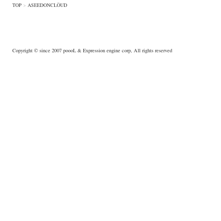
TOP
>
ASEEDONCLÖUD
Copyright © since 2007
poooL
& Expression engine corp, All rights reserved