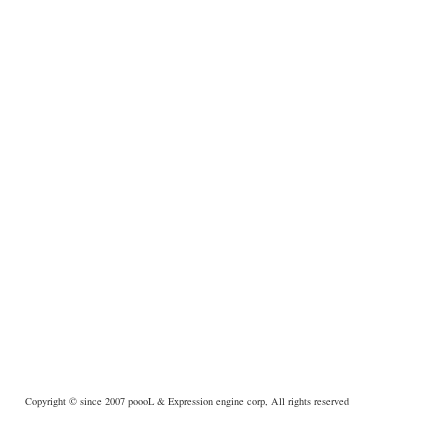
Copyright © since 2007
poooL
& Expression engine corp, All rights reserved