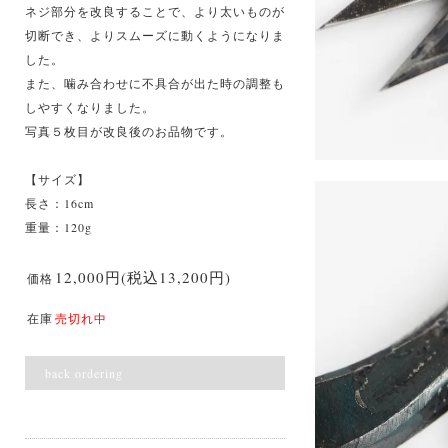
ネジ部分を改良することで、より太いものが
切断でき、よりスムーズに動くようになりま
した。
また、噛み合わせに不具合が出た時の調整も
しやすくなりました。
写真５枚目が改良後のお品物です。
【サイズ】
長さ：16cm
重量：120g
12,000円(税込13,200円)
価格
在庫
売切れ中
back ordering