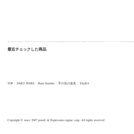
最近チェックした商品
TOP
>
DAILY WARE
>
Back Number
>
手の先の道具
>
TAjiKA
Copyright © since 2007
poooL
& Expression engine corp, All rights reserved