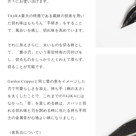
方々にお使い頂けます。
TAjiKA最大の特徴である裁鋏の技術を用い
た切れ味はもちろん「手研ぎ」をすること
で、風合いを残し、切れ味を高めています。
それに加えさらに、太いものを切る鋏とし
て、「裏小刃」という剪定特有の刃付けを
し、切るものをしっかりとくわえて滑らず、
切ることが可能です。
Garden Cripperと同じ蕾の形をイメージした
刃で可愛らしさを加え、持ち手（柄の太さ）
を太くしたことで、これまでのTAjiKAには
なかった「音」を楽しめる鋏は、スパッと切
れる切れ味と刃を閉める時に当たる持ち手同
士の金属音が心地よい鋏になりました。
（改良点について）