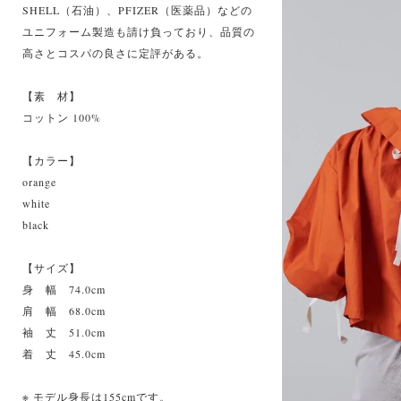
SHELL（石油）、PFIZER（医薬品）などの
ユニフォーム製造も請け負っており、品質の
高さとコスパの良さに定評がある。
【素 材】
コットン 100%
【カラー】
orange
white
black
【サイズ】
身 幅 74.0cm
肩 幅 68.0cm
袖 丈 51.0cm
着 丈 45.0cm
※ モデル身長は155cmです。