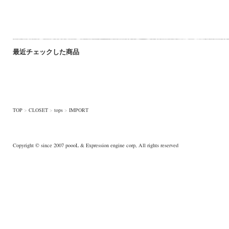
最近チェックした商品
TOP
>
CLOSET
>
tops
>
IMPORT
Copyright © since 2007
poooL
& Expression engine corp, All rights reserved