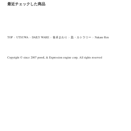
最近チェックした商品
TOP
>
UTSUWA
>
DAILY WARE
>
食卓まわり
>
匙・カトラリー
>
Nakane Ren
Copyright © since 2007
poooL
& Expression engine corp, All rights reserved