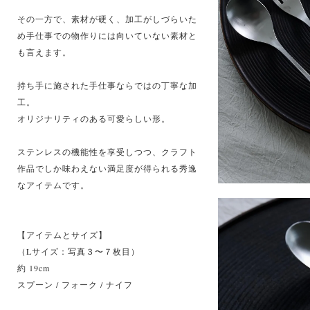
その一方で、素材が硬く、加工がしづらいた
め手仕事での物作りには向いていない素材と
も言えます。
持ち手に施された手仕事ならではの丁寧な加
工。
オリジナリティのある可愛らしい形。
ステンレスの機能性を享受しつつ、クラフト
作品でしか味わえない満足度が得られる秀逸
なアイテムです。
【アイテムとサイズ】
（Lサイズ：写真３〜７枚目）
約 19cm
スプーン / フォーク / ナイフ