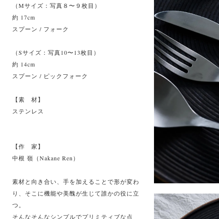
（Mサイズ：写真８〜９枚目）
約 17cm
スプーン / フォーク
（Sサイズ：写真10〜13枚目）
約 14cm
スプーン / ピックフォーク
【素 材】
ステンレス
【作 家】
中根 嶺（Nakane Ren）
素材と向き合い、手を加えることで形が変わ
り、そこに機能や美醜が生じて誰かの役に立
つ。
そんなそんなシンプルでプリミティブな点