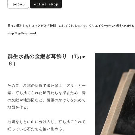
日々の暮らしをちょっとだけ「特別」にしてくれるモノを、クリエイターたちと考えつづける
shop & gallery poooL
群生水晶の金継ぎ耳飾り （Type
６）
その昔、炭鉱の採掘で出た残土（ズリ）と一
緒に打ち捨てられた鉱石たちを探すため、昔
の文献や地形図など、情報のかけらを集めて
地図を作る。
地図をもとに山に分け入り、打ち捨てられて
眠っている石たちを拾い集める。