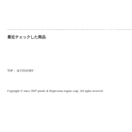
最近チェックした商品
TOP
>
ACCESSORY
Copyright © since 2007
poooL
& Expression engine corp, All rights reserved