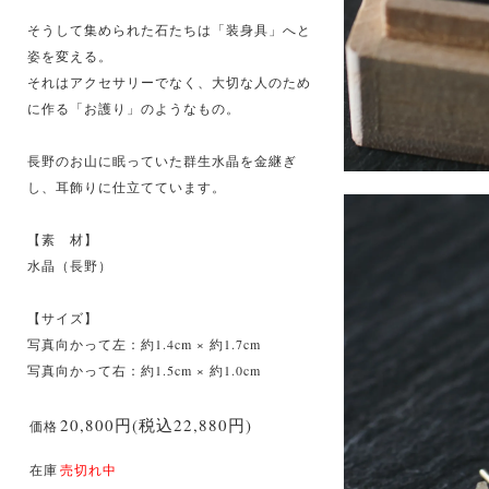
そうして集められた石たちは「装身具」へと
姿を変える。
それはアクセサリーでなく、大切な人のため
に作る「お護り」のようなもの。
長野のお山に眠っていた群生水晶を金継ぎ
し、耳飾りに仕立てています。
【素 材】
水晶（長野）
【サイズ】
写真向かって左：約1.4cm × 約1.7cm
写真向かって右：約1.5cm × 約1.0cm
20,800円(税込22,880円)
価格
在庫
売切れ中