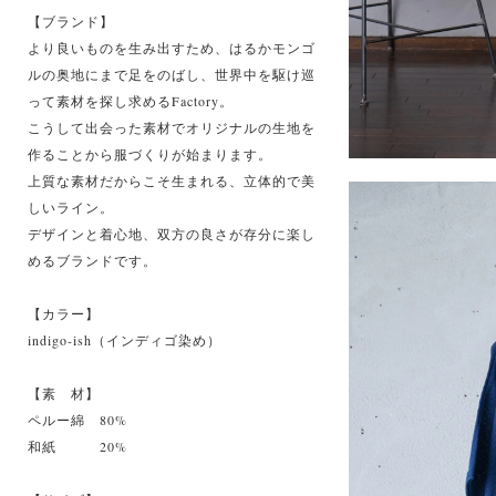
【ブランド】
より良いものを生み出すため、はるかモンゴ
ルの奥地にまで足をのばし、世界中を駆け巡
って素材を探し求めるFactory。
こうして出会った素材でオリジナルの生地を
作ることから服づくりが始まります。
上質な素材だからこそ生まれる、立体的で美
しいライン。
デザインと着心地、双方の良さが存分に楽し
めるブランドです。
【カラー】
indigo-ish（インディゴ染め）
【素 材】
ペルー綿 80%
和紙 20%