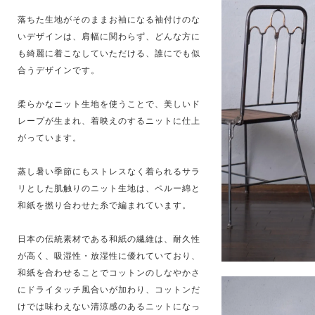
落ちた生地がそのままお袖になる袖付けのな
いデザインは、肩幅に関わらず、どんな方に
も綺麗に着こなしていただける、誰にでも似
合うデザインです。
柔らかなニット生地を使うことで、美しいド
レープが生まれ、着映えのするニットに仕上
がっています。
蒸し暑い季節にもストレスなく着られるサラ
リとした肌触りのニット生地は、ペルー綿と
和紙を撚り合わせた糸で編まれています。
日本の伝統素材である和紙の繊維は、耐久性
が高く、吸湿性・放湿性に優れていており、
和紙を合わせることでコットンのしなやかさ
にドライタッチ風合いが加わり、コットンだ
けでは味わえない清涼感のあるニットになっ