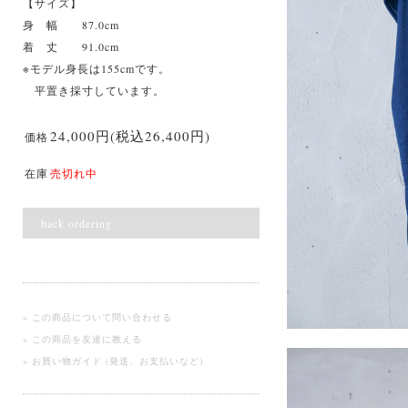
【サイズ】
身 幅 87.0cm
着 丈 91.0cm
※モデル身長は155cmです。
平置き採寸しています。
24,000円(税込26,400円)
価格
在庫
売切れ中
back ordering
» この商品について問い合わせる
» この商品を友達に教える
» お買い物ガイド (発送、お支払いなど)