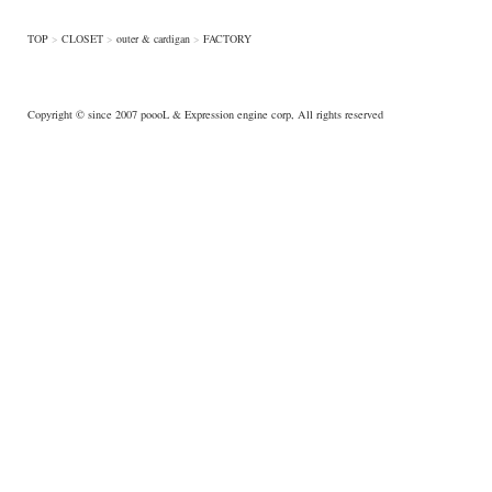
TOP
>
CLOSET
>
outer & cardigan
>
FACTORY
Copyright © since 2007
poooL
& Expression engine corp, All rights reserved