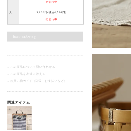
売切れ中
大
3,900円(税込4,290円)
売切れ中
back ordering
» この商品について問い合わせる
» この商品を友達に教える
» お買い物ガイド (発送、お支払いなど)
関連アイテム