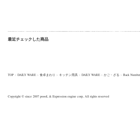
最近チェックした商品
TOP
>
DAILY WARE
>
食卓まわり
>
キッチン用具
>
DAILY WARE
>
かご・ざる
>
Back Numbe
Copyright © since 2007
poooL
& Expression engine corp, All rights reserved