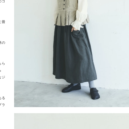
のコ
に畳
柄の
ちら
ら
なジ
ある
ブラ
。