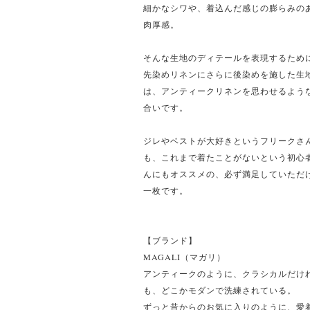
細かなシワや、着込んだ感じの膨らみの
肉厚感。
そんな生地のディテールを表現するため
先染めリネンにさらに後染めを施した生
は、アンティークリネンを思わせるよう
合いです。
ジレやベストが大好きというフリークさ
も、これまで着たことがないという初心
んにもオススメの、必ず満足していただ
一枚です。
【ブランド】
MAGALI（マガリ）
アンティークのように、クラシカルだけ
も、どこかモダンで洗練されている。
ずっと昔からのお気に入りのように、愛