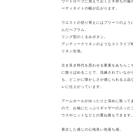
ワードローブに加えておくと手持ちの服
ーディネイトの幅が広がります。
ウエストの切り替えにはプリーツのよう
んだぺプラム。
リング型のくるみボタン。
アンティークリネンのようなストライプ
リネン生地。
古き良き時代を思わせる要素をあちらこ
に散りばめることで、洗練されていなが
も、どこかに懐かしさが感じられる上品
レに仕上がっています。
アームホールがゆったりと深めに取って
ので、お袖にたっぷりギャザーの入った
ウスやニットなどとの重ね着もできます
着古した感じの心地良い色落ち感。