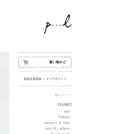
新規会員登録
|
マイアカウント
商品 カテゴリー
CLOSET
tops -
bottoms -
onepiece ＆ tunic -
outer & cardigan -
bag & goods -