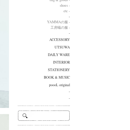
shoes -
etc -
-
YAMMAの服 -
工房蟻の服 -
-
ACCESSORY
UTSUWA
DAILY WARE
INTERIOR
STATIONERY
BOOK & MUSIC
poooL original
-
-