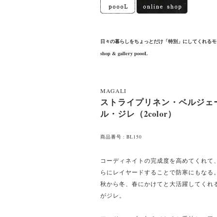
日々の暮らしをちょっとだけ「特別」にしてくれるモ
shop & gallery poooL
MAGALI
ストライプリネン・ベルジェ
ル・ジレ（2color）
商品番号 : BL150
コーディネイトの完成度を高めてくれて
らにレイヤードすることで防寒にもなる
秋から冬、春にかけてと大活躍してくれ
がジレ。