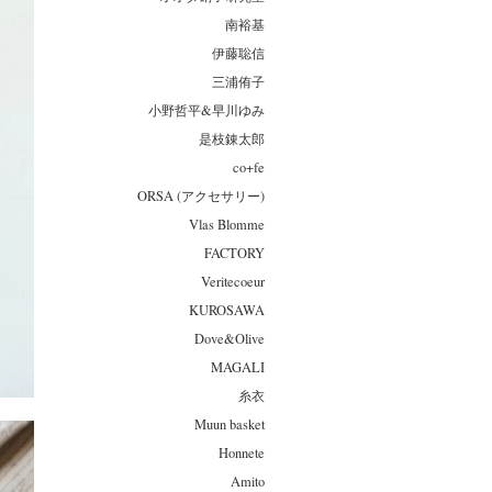
南裕基
伊藤聡信
三浦侑子
小野哲平&早川ゆみ
是枝錬太郎
co+fe
ORSA (アクセサリー)
Vlas Blomme
FACTORY
Veritecoeur
KUROSAWA
Dove&Olive
MAGALI
糸衣
Muun basket
Honnete
Amito