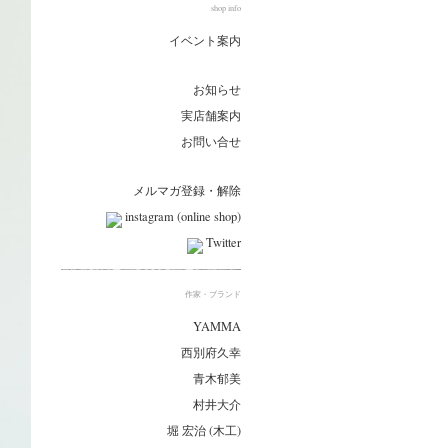
shop info
イベント案内
お知らせ
実店舗案内
お問い合せ
メルマガ登録・解除
instagram (online shop)
Twitter
作家・ブランド
YAMMA
西別府久幸
青木郁美
村井大介
堀 宏治 (木工)