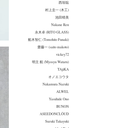
西垣聡
村上圭一 (木工)
池田晴美
Nakane Ren
永木卓 (RITO GLASS)
船木智仁 (Tomohito Funaki)
齋藤一 (saito makoto)
vickey72
明主 航 (Myosyu Wataru)
TAjiKA
オノエコウタ
Nakamura Nazuki
ALWEL
Yasuhide Ono
BUNON
ASEEDONCLÖUD
Suzuki Takayuki