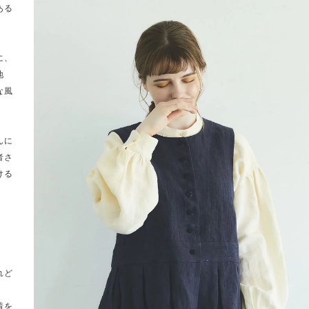
ある
に、
地
な風
んに
者さ
ける
れど
着を