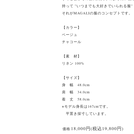
持って ”いつまでも大好きでいられる服”
それがMAGALIの服のコンセプトです。
【カラー】
ベージュ
チャコール
【素 材】
リネン 100%
【サイズ】
身 幅 48.0cm
肩 幅 34.0cm
着 丈 58.0cm
※モデル身長は167cmです。
平置き採寸しています。
18,000円(税込19,800円)
価格