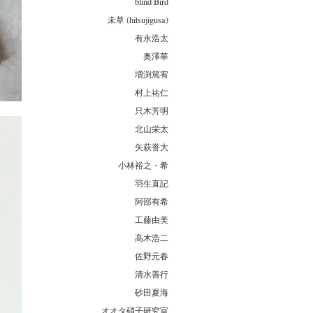
blind Bird
未草 (hitsujigusa)
有永浩太
奥澤華
増渕篤宥
村上祐仁
只木芳明
北山栄太
矢萩誉大
小林裕之・希
羽生直記
阿部有希
工藤由美
高木浩二
佐野元春
清水善行
砂田夏海
オオタ硝子研究室