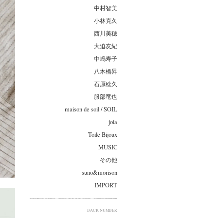
中村智美
小林克久
西川美穂
大迫友紀
中嶋寿子
八木橋昇
石原稔久
服部竜也
maison de soil / SOIL
joia
Toile Bijoux
MUSIC
その他
suno&morison
IMPORT
BACK NUMBER