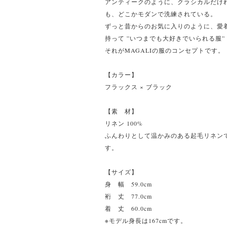
アンティークのように、クラシカルだけ
も、どこかモダンで洗練されている。
ずっと昔からのお気に入りのように、愛
持って ”いつまでも大好きでいられる服”
それがMAGALIの服のコンセプトです。
【カラー】
フラックス × ブラック
【素 材】
リネン 100%
ふんわりとして温かみのある起毛リネン
す。
【サイズ】
身 幅 59.0cm
裄 丈 77.0cm
着 丈 60.0cm
※モデル身長は167cmです。