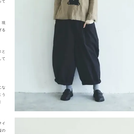
って
、現
げる
スと
して
にな
よう
ま
サイ
縦の