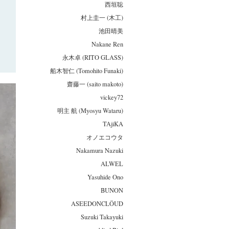
西垣聡
村上圭一 (木工)
池田晴美
Nakane Ren
永木卓 (RITO GLASS)
船木智仁 (Tomohito Funaki)
齋藤一 (saito makoto)
vickey72
明主 航 (Myosyu Wataru)
TAjiKA
オノエコウタ
Nakamura Nazuki
ALWEL
Yasuhide Ono
BUNON
ASEEDONCLÖUD
Suzuki Takayuki