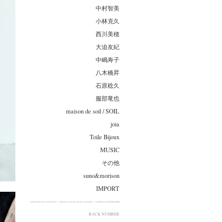
中村智美
小林克久
西川美穂
大迫友紀
中嶋寿子
八木橋昇
石原稔久
服部竜也
maison de soil / SOIL
joia
Toile Bijoux
MUSIC
その他
suno&morison
IMPORT
BACK NUMBER