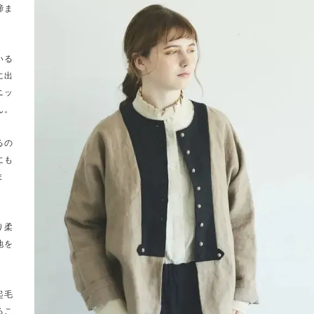
締ま
いる
に出
ニッ
ん。
るの
にも
ま
り柔
地を
起毛
るこ