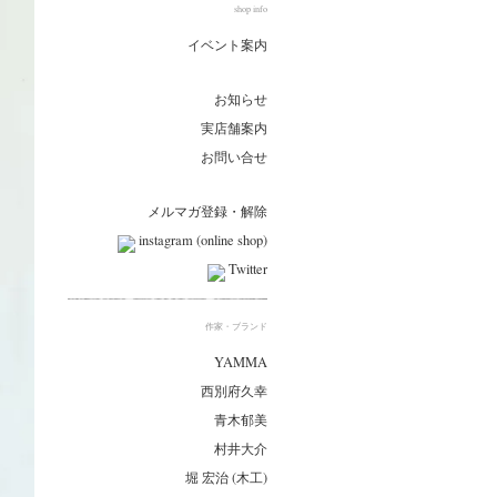
shop info
イベント案内
お知らせ
実店舗案内
お問い合せ
メルマガ登録・解除
instagram (online shop)
Twitter
作家・ブランド
YAMMA
西別府久幸
青木郁美
村井大介
堀 宏治 (木工)