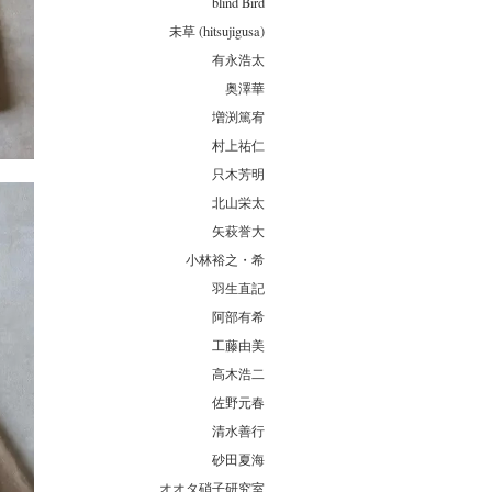
blind Bird
未草 (hitsujigusa)
有永浩太
奥澤華
増渕篤宥
村上祐仁
只木芳明
北山栄太
矢萩誉大
小林裕之・希
羽生直記
阿部有希
工藤由美
高木浩二
佐野元春
清水善行
砂田夏海
オオタ硝子研究室