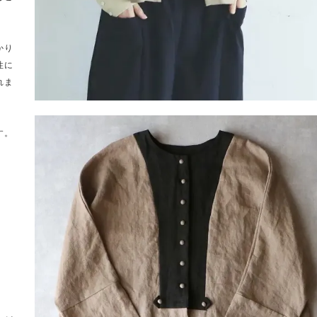
かり
性に
れま
す。
。