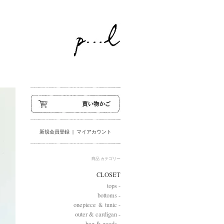
新規会員登録
|
マイアカウント
商品 カテゴリー
CLOSET
tops -
bottoms -
onepiece ＆ tunic -
outer & cardigan -
bag & goods -