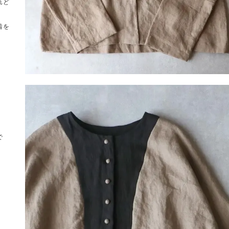
れど
着を
で