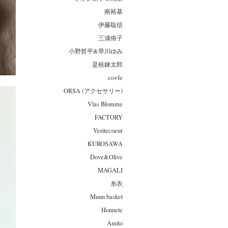
南裕基
伊藤聡信
三浦侑子
小野哲平&早川ゆみ
是枝錬太郎
co+fe
ORSA (アクセサリー)
Vlas Blomme
FACTORY
Veritecoeur
KUROSAWA
Dove&Olive
MAGALI
糸衣
Muun basket
Honnete
Amito