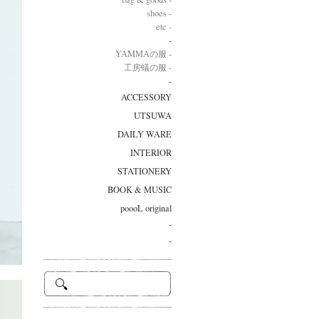
shoes -
etc -
-
YAMMAの服 -
工房蟻の服 -
-
ACCESSORY
UTSUWA
DAILY WARE
INTERIOR
STATIONERY
BOOK & MUSIC
poooL original
-
-