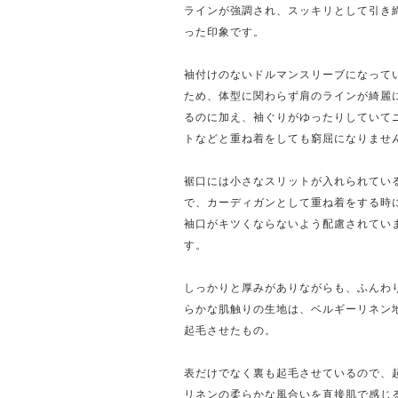
ラインが強調され、スッキリとして引き
った印象です。
袖付けのないドルマンスリーブになって
ため、体型に関わらず肩のラインが綺麗
るのに加え、袖ぐりがゆったりしていて
トなどと重ね着をしても窮屈になりませ
裾口には小さなスリットが入れられてい
で、カーディガンとして重ね着をする時
袖口がキツくならないよう配慮されてい
す。
しっかりと厚みがありながらも、ふんわ
らかな肌触りの生地は、ベルギーリネン
起毛させたもの。
表だけでなく裏も起毛させているので、
リネンの柔らかな風合いを直接肌で感じ